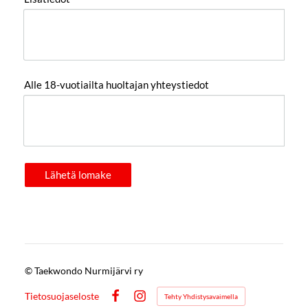
Alle 18-vuotiailta huoltajan yhteystiedot
Lähetä lomake
©
Taekwondo Nurmijärvi ry
Tietosuojaseloste
Tehty Yhdistysavaimella
Facebook
Instagram