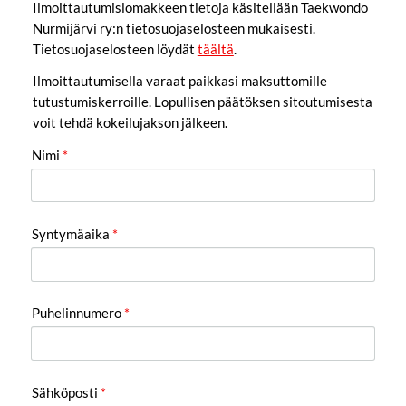
Ilmoittautumislomakkeen tietoja käsitellään Taekwondo
Nurmijärvi ry:n tietosuojaselosteen mukaisesti.
Tietosuojaselosteen löydät
täältä
.
Ilmoittautumisella varaat paikkasi maksuttomille
tutustumiskerroille. Lopullisen päätöksen sitoutumisesta
voit tehdä kokeilujakson jälkeen.
Nimi
*
Syntymäaika
*
Puhelinnumero
*
Sähköposti
*