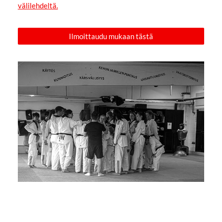
välilehdeltä.
Ilmoittaudu mukaan tästä