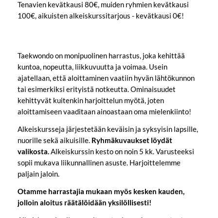
Tenavien kevätkausi 80€, muiden ryhmien kevätkausi
100€, aikuisten alkeiskurssitarjous - kevätkausi 0€!
Taekwondo on monipuolinen harrastus, joka kehittää
kuntoa, nopeutta, liikkuvuutta ja voimaa. Usein
ajatellaan, että aloittaminen vaatiin hyvän lähtökunnon
tai esimerkiksi erityistä notkeutta. Ominaisuudet
kehittyvät kuitenkin harjoittelun myötä, joten
aloittamiseen vaaditaan ainoastaan oma mielenkiinto!
Alkeiskursseja järjestetään keväisin ja syksyisin lapsille,
nuorille sekä aikuisille.
Ryhmäkuvaukset löydät
valikosta.
Alkeiskurssin kesto on noin 5 kk. Varusteeksi
sopii mukava liikunnallinen asuste. Harjoittelemme
paljain jaloin.
Otamme harrastajia mukaan myös kesken kauden,
jolloin aloitus räätälöidään yksilöllisesti!