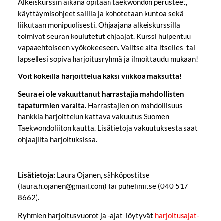
Alkeiskurssin aikana opitaan taekwondon perusteet,
käyttäymisohjeet salilla ja kohotetaan kuntoa sekä
liikutaan monipuolisesti. Ohjaajana alkeiskurssilla
toimivat seuran koulutetut ohjaajat. Kurssi huipentuu
vapaaehtoiseen vyökokeeseen. Valitse alta itsellesi tai
lapsellesi sopiva harjoitusryhmä ja ilmoittaudu mukaan!
Voit kokeilla harjoittelua kaksi viikkoa maksutta!
Seura ei ole vakuuttanut harrastajia mahdollisten
tapaturmien varalta.
Harrastajien on mahdollisuus
hankkia harjoittelun kattava vakuutus Suomen
Taekwondoliiton kautta. Lisätietoja vakuutuksesta saat
ohjaajilta harjoituksissa.
Lisätietoja:
Laura Ojanen, sähköpostitse
(laura.h.ojanen@gmail.com) tai puhelimitse (040 517
8662).
Ryhmien harjoitusvuorot ja -ajat löytyvät
harjoitusajat-